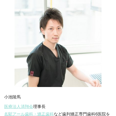
小池陵馬
医療法人清翔会
理事長
名駅アール歯科・矯正歯科
など歯列矯正専門歯科6医院を