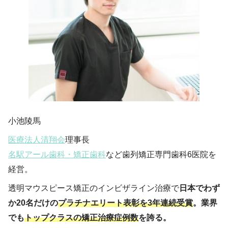
小池陵馬
医療法人清翔会
理事長
名駅アール歯科・矯正歯科
など歯列矯正専門歯科6医院を
経営。
透明マウスピース矯正のインビザライン治療で
日本でわず
か20名だけの
プラチナエリート表彰を3年連続受賞
。業界
でも
トップクラスの矯正治療症例数
を誇る。