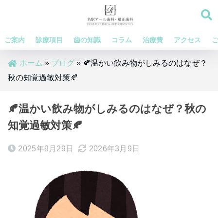
ご案内
診療項目
歯の知識
コラム
治療費
アクセス
ホーム
»
ブログ
»
🍂温かい飲み物がしみるのはなぜ？
秋の知覚過敏対策🍂
🍂温かい飲み物がしみるのはなぜ？秋の
知覚過敏対策🍂
2025年9月29日
2026年3月9日