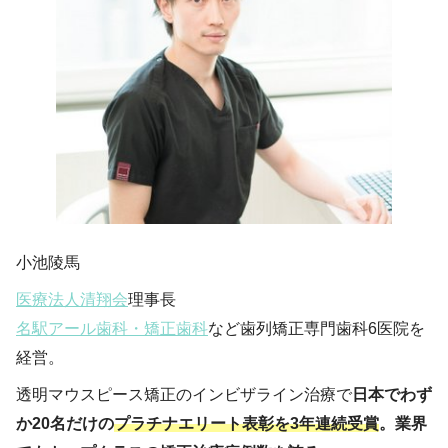
小池陵馬
医療法人清翔会
理事長
名駅アール歯科・矯正歯科
など歯列矯正専門歯科6医院を
経営。
透明マウスピース矯正のインビザライン治療で
日本でわず
か20名だけの
プラチナエリート表彰を3年連続受賞
。業界