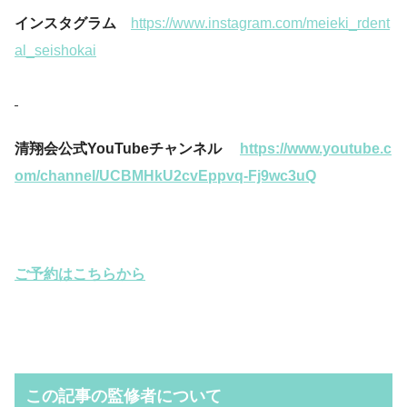
インスタグラム
https://www.instagram.com/meieki_rdent
al_seishokai
清翔会公式YouTubeチャンネル
https://www.youtube.c
om/channel/UCBMHkU2cvEppvq-Fj9wc3uQ
ご予約はこちらから
この記事の監修者について