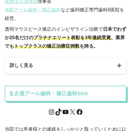
医療法人清翔会
理事長
名駅アール歯科・矯正歯科
など歯列矯正専門歯科6医院を
経営。
透明マウスピース矯正のインビザライン治療で
日本でわず
か20名だけの
プラチナエリート表彰を3年連続受賞
。業界
でも
トップクラスの矯正治療症例数
を誇る。
詳しく見る
名古屋アール歯科・矯正歯科SNS
当院では患者様との連絡をしっかりと取っていくためにLI