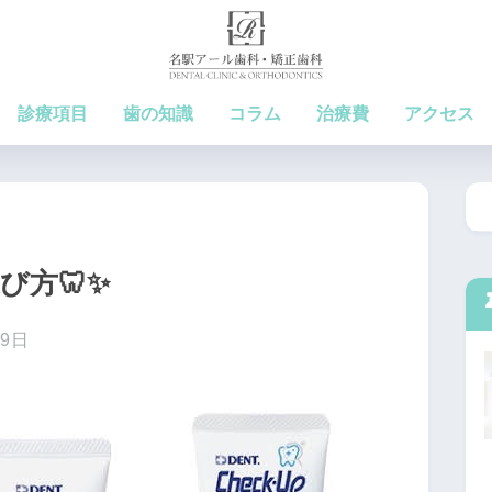
診療項目
歯の知識
コラム
治療費
アクセス
び方🦷✨
月9日