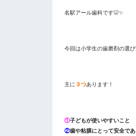
名駅アール歯科です🦷✨
今回は小学生の歯磨剤の選び
主に
３つ
あります！
①
子どもが使いやすいこと
②
歯や粘膜にとって安全であ