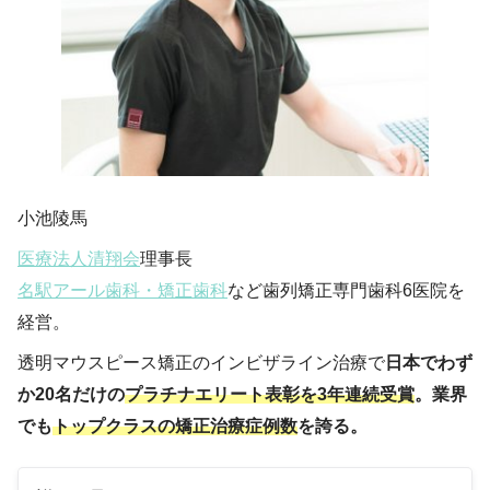
小池陵馬
医療法人清翔会
理事長
名駅アール歯科・矯正歯科
など歯列矯正専門歯科6医院を
経営。
透明マウスピース矯正のインビザライン治療で
日本でわず
か20名だけの
プラチナエリート表彰を3年連続受賞
。業界
でも
トップクラスの矯正治療症例数
を誇る。