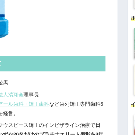
て
陵馬
法人清翔会
理事長
アール歯科・矯正歯科
など歯列矯正専門歯科6
を経営。
マウスピース矯正のインビザライン治療で
日
わずか20名だけの
プラチナエリート表彰を3年