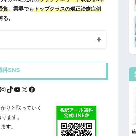
受賞
。業界でも
トップクラスの矯正治療症例
誇る。
科SNS
っかりと取っていく
おります。
します。