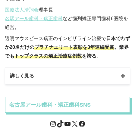
医療法人清翔会
理事長
名駅アール歯科・矯正歯科
など歯列矯正専門歯科6医院を
経営。
透明マウスピース矯正のインビザライン治療で
日本でわず
か20名だけの
プラチナエリート表彰を3年連続受賞
。業界
でも
トップクラスの矯正治療症例数
を誇る。
詳しく見る
名古屋アール歯科・矯正歯科SNS