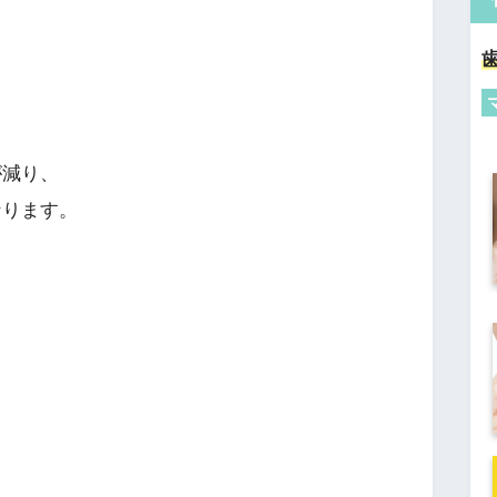
。
が減り、
なります。
。