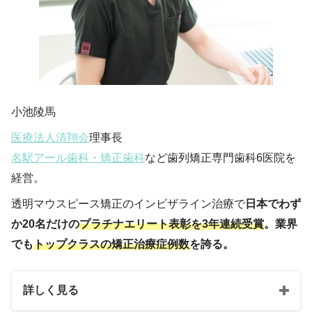
小池陵馬
医療法人清翔会
理事長
名駅アール歯科・矯正歯科
など歯列矯正専門歯科6医院を
経営。
透明マウスピース矯正のインビザライン治療で
日本でわず
か20名だけの
プラチナエリート表彰を3年連続受賞
。業界
でも
トップクラスの矯正治療症例数
を誇る。
詳しく見る