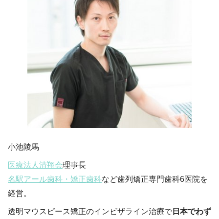
小池陵馬
医療法人清翔会
理事長
名駅アール歯科・矯正歯科
など歯列矯正専門歯科6医院を
経営。
透明マウスピース矯正のインビザライン治療で
日本でわず