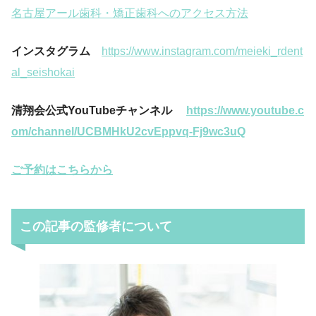
名古屋アール歯科・矯正歯科へのアクセス方法
インスタグラム
https://www.instagram.com/meieki_rdent
al_seishokai
清翔会公式YouTubeチャンネル
https://www.youtube.c
om/channel/UCBMHkU2cvEppvq-Fj9wc3uQ
ご予約はこちらから
この記事の監修者について