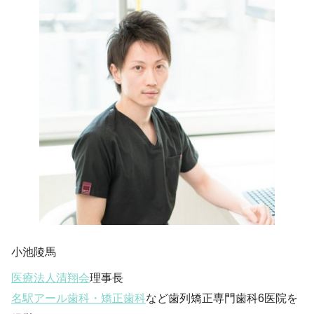
小池陵馬
医療法人清翔会
理事長
名駅アール歯科・矯正歯科
など歯列矯正専門歯科6医院を