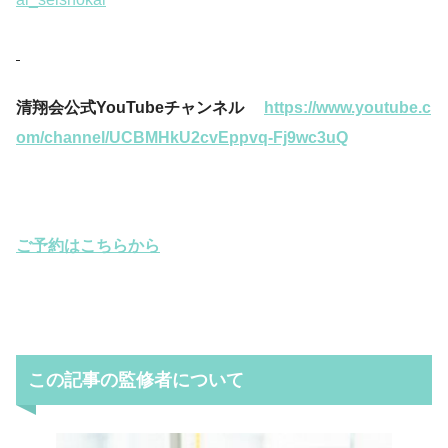
清翔会公式YouTubeチャンネル
https://www.youtube.c
om/channel/UCBMHkU2cvEppvq-Fj9wc3uQ
ご予約はこちらから
この記事の監修者について