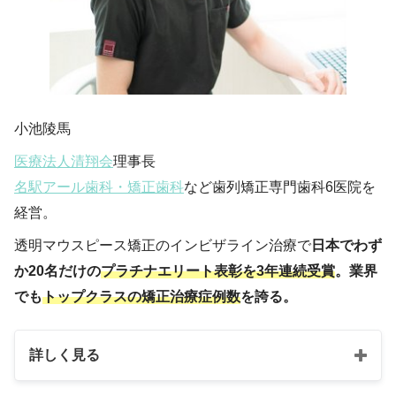
小池陵馬
医療法人清翔会
理事長
名駅アール歯科・矯正歯科
など歯列矯正専門歯科6医院を
経営。
透明マウスピース矯正のインビザライン治療で
日本でわず
か20名だけの
プラチナエリート表彰を3年連続受賞
。業界
でも
トップクラスの矯正治療症例数
を誇る。
詳しく見る