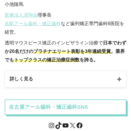
小池陵馬
医療法人清翔会
理事長
名駅アール歯科・矯正歯科
など歯列矯正専門歯科6医院を
経営。
透明マウスピース矯正のインビザライン治療で
日本でわず
か20名だけの
プラチナエリート表彰を3年連続受賞
。業界
でも
トップクラスの矯正治療症例数
を誇る。
詳しく見る
名古屋アール歯科・矯正歯科SNS