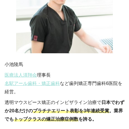
小池陵馬
医療法人清翔会
理事長
名駅アール歯科・矯正歯科
など歯列矯正専門歯科6医院を
経営。
透明マウスピース矯正のインビザライン治療で
日本でわず
か20名だけの
プラチナエリート表彰を3年連続受賞
。業界
でも
トップクラスの矯正治療症例数
を誇る。