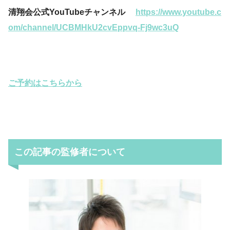
清翔会公式YouTubeチャンネル
https://www.youtube.c
om/channel/UCBMHkU2cvEppvq-Fj9wc3uQ
ご予約はこちらから
この記事の監修者について