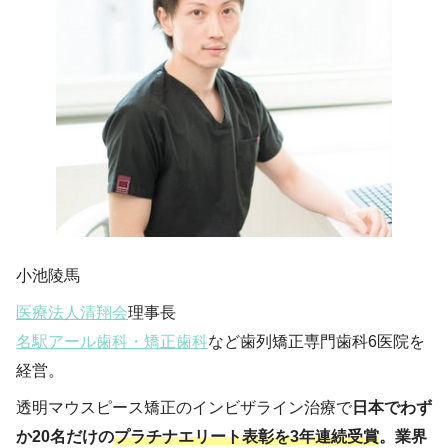
小池陵馬
医療法人清翔会
理事長
名駅アール歯科・矯正歯科
など歯列矯正専門歯科6医院を
経営。
透明マウスピース矯正のインビザライン治療で
日本でわず
か20名だけの
プラチナエリート表彰を3年連続受賞
。業界