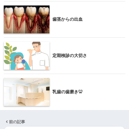
歯茎からの出血
定期検診の大切さ
乳歯の歯磨き🦷
前の記事