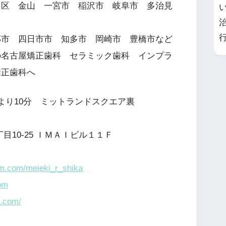
中区 金山 一宮市 稲沢市 岐阜市 多治見
郡市 四日市市 知多市 岡崎市 豊橋市など
の名古屋矯正歯科 セラミック歯科 インプラ
矯正歯科へ
より10分 ミットランドスクエア裏
目10-25 ＩＭＡＩビル１１Ｆ
am.com/meieki_r_shika
om
l.com/