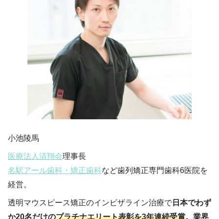
小池陵馬
医療法人清翔会
理事長
名駅アール歯科・矯正歯科
など歯列矯正専門歯科6医院を
経営。
透明マウスピース矯正のインビザライン治療で
日本でわず
か20名だけの
プラチナエリート表彰を3年連続受賞
。業界