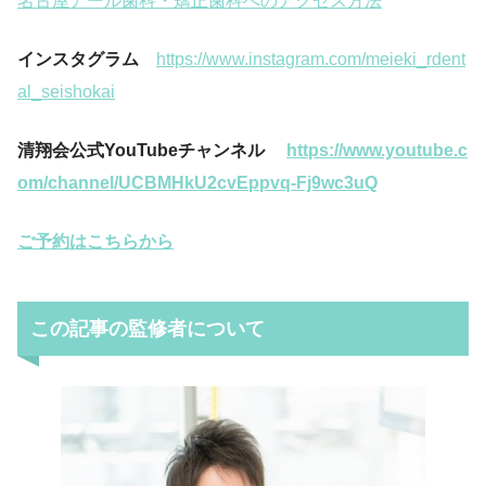
名古屋アール歯科・矯正歯科へのアクセス方法
インスタグラム
https://www.instagram.com/meieki_rdent
al_seishokai
清翔会公式YouTubeチャンネル
https://www.youtube.c
om/channel/UCBMHkU2cvEppvq-Fj9wc3uQ
ご予約はこちらから
この記事の監修者について