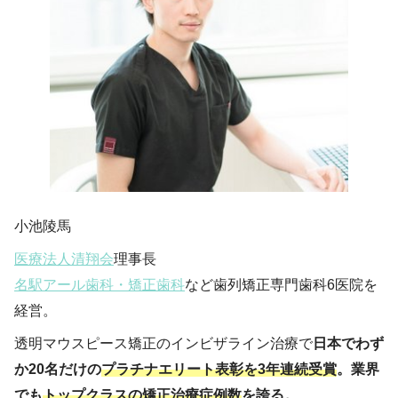
小池陵馬
医療法人清翔会
理事長
名駅アール歯科・矯正歯科
など歯列矯正専門歯科6医院を
経営。
透明マウスピース矯正のインビザライン治療で
日本でわず
か20名だけの
プラチナエリート表彰を3年連続受賞
。業界
でも
トップクラスの矯正治療症例数
を誇る。