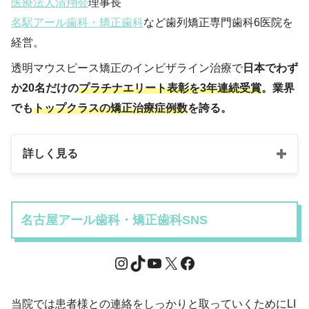
医療法人清翔会
理事長
名駅アール歯科・矯正歯科
など歯列矯正専門歯科6医院を
経営。
透明マウスピース矯正のインビザライン治療で
日本でわず
か20名だけの
プラチナエリート表彰を3年連続受賞
。業界
でも
トップクラスの矯正治療症例数
を誇る。
詳しく見る
名古屋アール歯科・矯正歯科SNS
当院では患者様との連絡をしっかりと取っていくためにLI