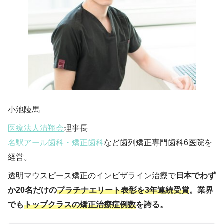
小池陵馬
医療法人清翔会
理事長
名駅アール歯科・矯正歯科
など歯列矯正専門歯科6医院を
経営。
透明マウスピース矯正のインビザライン治療で
日本でわず
か20名だけの
プラチナエリート表彰を3年連続受賞
。業界
でも
トップクラスの矯正治療症例数
を誇る。