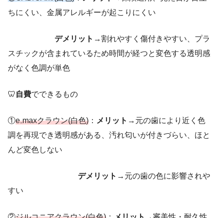
ちにくい、金属アレルギーが起こりにくい
デメリット
→割れやすく傷付きやすい、プラ
スチックが含まれているため時間が経つと変色する透明感
がなく色調が単色
🦷
自費
でできるもの
①
e₋maxクラウン
(白色)
：
メリット
→元の歯により近く色
調を再現でき透明感がある、汚れ匂いが付きづらい、ほと
んど変色しない
デメリット
→元の歯の色に影響されや
すい
②
ジルコニアクラウン
(白色)
：
メリット
→審美性・耐久性