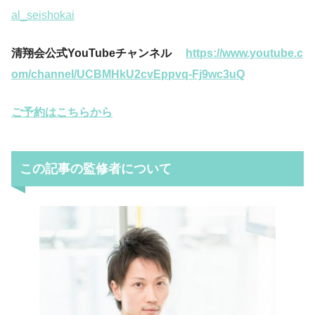
al_seishokai
清翔会公式YouTubeチャンネル
https://www.youtube.c
om/channel/UCBMHkU2cvEppvq-Fj9wc3uQ
ご予約はこちらから
この記事の監修者について