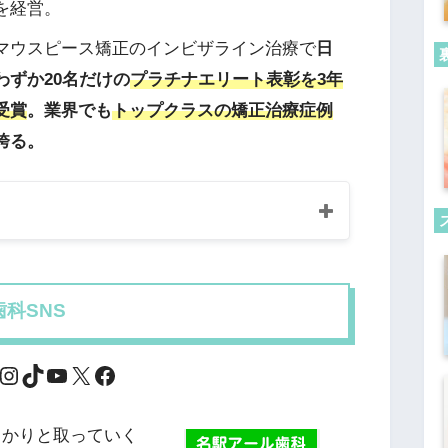
を経営。
マウスピース矯正のインビザライン治療で
日
わずか20名だけの
プラチナエリート表彰を3年
受賞
。業界でも
トップクラスの矯正治療症例
誇る。
科SNS
っかりと取っていく