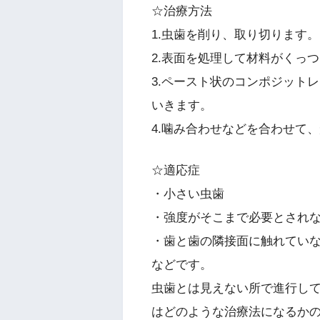
☆治療方法
1.虫歯を削り、取り切ります。
2.表面を処理して材料がくっ
3.ペースト状のコンポジット
いきます。
4.噛み合わせなどを合わせて
☆適応症
・小さい虫歯
・強度がそこまで必要とされ
・歯と歯の隣接面に触れてい
などです。
虫歯とは見えない所で進行し
はどのような治療法になるか