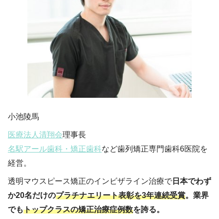
小池陵馬
医療法人清翔会
理事長
名駅アール歯科・矯正歯科
など歯列矯正専門歯科6医院を
経営。
透明マウスピース矯正のインビザライン治療で
日本でわず
か20名だけの
プラチナエリート表彰を3年連続受賞
。業界
でも
トップクラスの矯正治療症例数
を誇る。