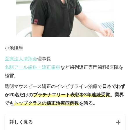
小池陵馬
医療法人清翔会
理事長
名駅アール歯科・矯正歯科
など歯列矯正専門歯科6医院を
経営。
透明マウスピース矯正のインビザライン治療で
日本でわず
か20名だけの
プラチナエリート表彰を3年連続受賞
。業界
でも
トップクラスの矯正治療症例数
を誇る。
詳しく見る