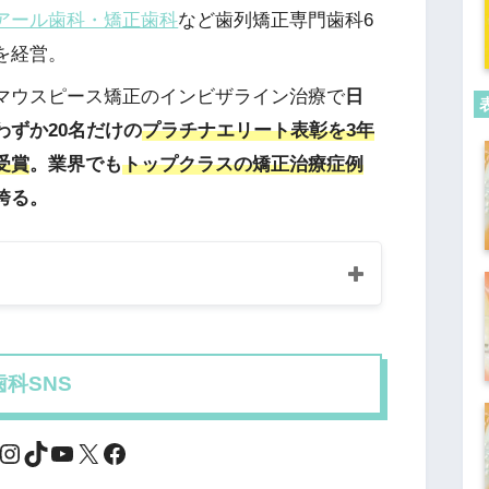
アール歯科・矯正歯科
など歯列矯正専門歯科6
を経営。
マウスピース矯正のインビザライン治療で
日
わずか20名だけの
プラチナエリート表彰を3年
受賞
。業界でも
トップクラスの矯正治療症例
誇る。
科SNS