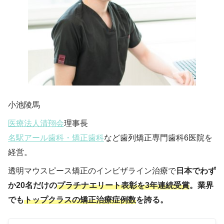
小池陵馬
医療法人清翔会
理事長
名駅アール歯科・矯正歯科
など歯列矯正専門歯科6医院を
経営。
透明マウスピース矯正のインビザライン治療で
日本でわず
か20名だけの
プラチナエリート表彰を3年連続受賞
。業界
でも
トップクラスの矯正治療症例数
を誇る。