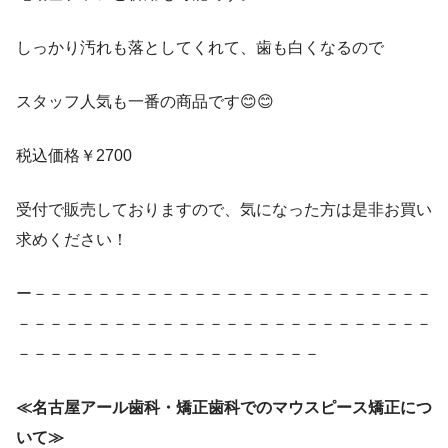
しっかり汚れも落としてくれて、歯も白くなるので
スタッフ人気も一番の商品です😊😊
税込価格￥2700
受付で販売しておりますので、気になった方は是非お買い
求めください！
ー－－－－－－－－－－－－－－－－－－－－－－－－－
－－－－－－－－－－－－－－－－－－－－－－－－－－
－－－－－－－－－－－－－－－－－－－
≪名古屋アール歯科・矯正歯科でのマウスピース矯正につ
いて≫