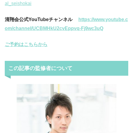
al_seishokai
清翔会公式YouTubeチャンネル
https://www.youtube.c
om/channel/UCBMHkU2cvEppvq-Fj9wc3uQ
ご予約はこちらから
この記事の監修者について