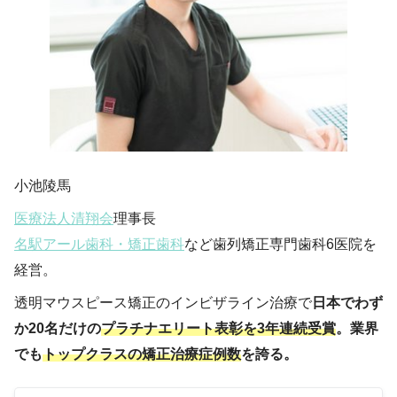
小池陵馬
医療法人清翔会
理事長
名駅アール歯科・矯正歯科
など歯列矯正専門歯科6医院を
経営。
透明マウスピース矯正のインビザライン治療で
日本でわず
か20名だけの
プラチナエリート表彰を3年連続受賞
。業界
でも
トップクラスの矯正治療症例数
を誇る。