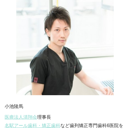
小池陵馬
医療法人清翔会
理事長
名駅アール歯科・矯正歯科
など歯列矯正専門歯科6医院を