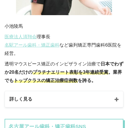
小池陵馬
医療法人清翔会
理事長
名駅アール歯科・矯正歯科
など歯列矯正専門歯科6医院を
経営。
透明マウスピース矯正のインビザライン治療で
日本でわず
か20名だけの
プラチナエリート表彰を3年連続受賞
。業界
でも
トップクラスの矯正治療症例数
を誇る。
詳しく見る
名古屋アール歯科・矯正歯科SNS