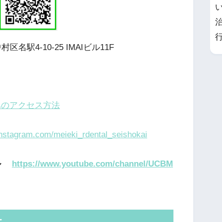
区名駅4-10-25 IMAIビル11F
へのアクセス方法
instagram.com/meieki_rdental_seishokai
ネル
https://www.youtube.com/channel/UCBM