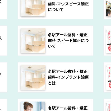
と
歯科-マウスピース矯正
！
について
名駅アール歯科・矯正
虫
歯科-スピード矯正につ
いて
名駅アール歯科・矯正
せ
歯科-インプラント治療
とは
…
名駅アール歯科・矯正