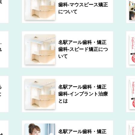
虫
歯科-マウスピース矯正
について
…
名駅アール歯科・矯正
れ
歯科-スピード矯正につ
いて
る
名駅アール歯科・矯正
と
歯科-インプラント治療
とは
名駅アール歯科・矯正