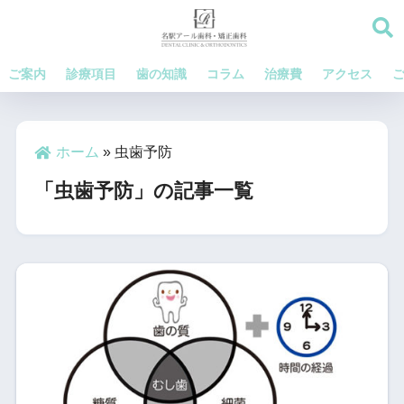
ご案内
診療項目
歯の知識
コラム
治療費
アクセス
ホーム
»
虫歯予防
「虫歯予防」の記事一覧