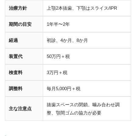
治療方針
上顎2本抜歯、下顎はスライス/IPR
期間の目安
1年半〜2年
経過
初診、4か月、8か月
装置代
50万円＋税
検査料
3万円＋税
調整料
毎月5,000円＋税
抜歯スペースの閉鎖、噛み合わせ調
主な注意点
整、顎間ゴムの協力が必要