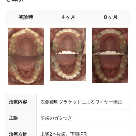
初診時
４ヶ月
８ヶ月
治療内容
表側透明ブラケットによるワイヤー矯正
主訴
前歯のガタつき
治療方針
上顎2本抜歯、下顎IPR