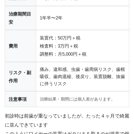
治療期間目
1年半〜2年
安
装置代：50万円＋税
費用
検査料：3万円＋税
調整料：月5,000円＋税
痛み、違和感、虫歯・歯周病リスク、歯根
リスク・副
吸収、歯肉退縮、後戻り、装置脱離、抜歯
作用
に伴うリスク
注意事項
治療結果・期間には個人差があります。
初診時は前歯が重なっていましたが、たった４ヶ月で綺麗
に並んできています
このようにワイヤーの装置はガタツキを取るのが得意で個