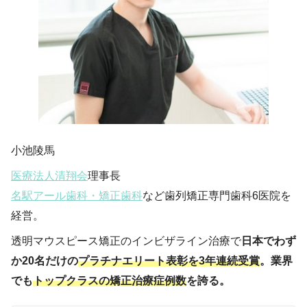
小池陵馬
医療法人清翔会
理事長
名駅アール歯科・矯正歯科
など歯列矯正専門歯科6医院を
経営。
透明マウスピース矯正のインビザライン治療で
日本でわず
か20名だけの
プラチナエリート表彰を3年連続受賞
。業界
でも
トップクラスの矯正治療症例数
を誇る。