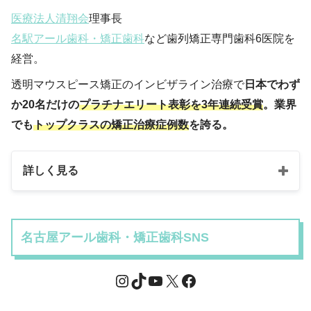
医療法人清翔会
理事長
名駅アール歯科・矯正歯科
など歯列矯正専門歯科6医院を
経営。
透明マウスピース矯正のインビザライン治療で
日本でわず
か20名だけの
プラチナエリート表彰を3年連続受賞
。業界
でも
トップクラスの矯正治療症例数
を誇る。
詳しく見る
名古屋アール歯科・矯正歯科SNS