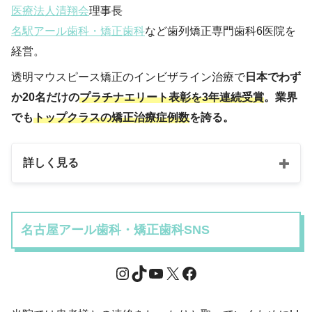
医療法人清翔会
理事長
名駅アール歯科・矯正歯科
など歯列矯正専門歯科6医院を
経営。
透明マウスピース矯正のインビザライン治療で
日本でわず
か20名だけの
プラチナエリート表彰を3年連続受賞
。業界
でも
トップクラスの矯正治療症例数
を誇る。
詳しく見る
名古屋アール歯科・矯正歯科SNS