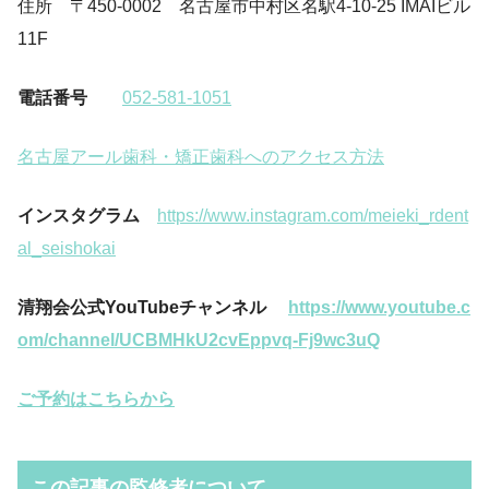
住所 〒450-0002 名古屋市中村区名駅4-10-25 IMAIビル
11F
電話番号
052-581-1051
名古屋アール歯科・矯正歯科へのアクセス方法
インスタグラム
https://www.instagram.com/meieki_rdent
al_seishokai
清翔会公式YouTubeチャンネル
https://www.youtube.c
om/channel/UCBMHkU2cvEppvq-Fj9wc3uQ
ご予約はこちらから
この記事の監修者について