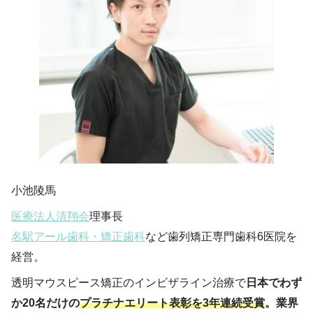
小池陵馬
医療法人清翔会
理事長
名駅アール歯科・矯正歯科
など歯列矯正専門歯科6医院を
経営。
透明マウスピース矯正のインビザライン治療で
日本でわず
か20名だけの
プラチナエリート表彰を3年連続受賞
。業界