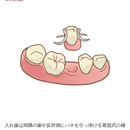
入れ歯は両隣の歯や反対側にバネを引っ掛ける着脱式の補