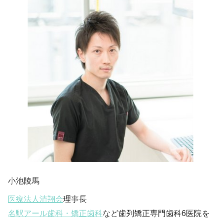
小池陵馬
医療法人清翔会
理事長
名駅アール歯科・矯正歯科
など歯列矯正専門歯科6医院を